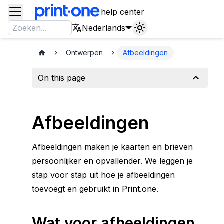
help center
Nederlands
Ontwerpen
Afbeeldingen
On this page
Wat voor afbeeldingen kun je gebruiken?
Bestandsformaten en afmetingen
Afbeeldingen
Hosting van afbeeldingen
Kaarten personaliseren met afbeeldingen
Klaar voor verzending!
Afbeeldingen maken je kaarten en brieven
persoonlijker en opvallender. We leggen je
stap voor stap uit hoe je afbeeldingen
toevoegt en gebruikt in Print.one.
Wat voor afbeeldingen