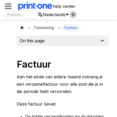
help center
Nederlands
Facturering
Factuur
On this page
Hoe dit in de boekhouding werkt
Waarom je géén factuur krijgt voor
Factuur
opwaarderingen
Betaalbevestiging
Prijzen en voorwaarden
Aan het einde van iedere maand ontvang je
een verzamelfactuur voor alle post die je in
die periode hebt verzonden.
Deze factuur bevat:
De totale verzendkosten en drukkosten